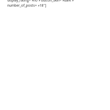
display_rating= »no » button_skin= »dark »
number_of_posts= »18″]