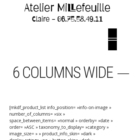
6 COLUMNS WIDE
[mkdf_product_list info_position= »info-on-image »
number_of_columns= »six »
space_between_items= »normal » orderby= »date »
order= »ASC » taxonomy_to_display= »category »
image_size= » » product_info_skin= »dark »