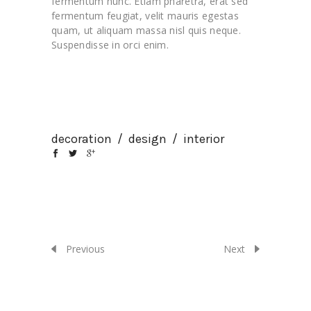
fermentum nunc. Etiam pharetra, erat sed
fermentum feugiat, velit mauris egestas
quam, ut aliquam massa nisl quis neque.
Suspendisse in orci enim.
decoration
/
design
/
interior
Previous
Next