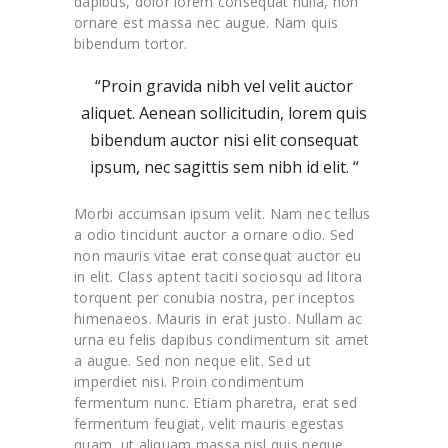
dapibus, dolor lorem consequat nulla, non
ornare est massa nec augue. Nam quis
bibendum tortor.
“Proin gravida nibh vel velit auctor
aliquet. Aenean sollicitudin, lorem quis
bibendum auctor nisi elit consequat
ipsum, nec sagittis sem nibh id elit. “
Morbi accumsan ipsum velit. Nam nec tellus
a odio tincidunt auctor a ornare odio. Sed
non mauris vitae erat consequat auctor eu
in elit. Class aptent taciti sociosqu ad litora
torquent per conubia nostra, per inceptos
himenaeos. Mauris in erat justo. Nullam ac
urna eu felis dapibus condimentum sit amet
a augue. Sed non neque elit. Sed ut
imperdiet nisi. Proin condimentum
fermentum nunc. Etiam pharetra, erat sed
fermentum feugiat, velit mauris egestas
quam, ut aliquam massa nisl quis neque.